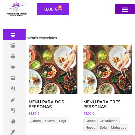
0
0,00
€
Política de 
Menús especiales
MENÚ PARA DOS
MENÚ PARA TRES
PERSONAS
PERSONAS
33,50
€
53,00
€
Gluten
Huevo
Soja
Gluten
Crustáceos
Huevo
Soja
Moluscos