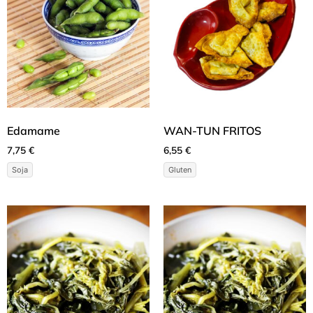
Edamame
WAN-TUN FRITOS
7,75
€
6,55
€
Soja
Gluten