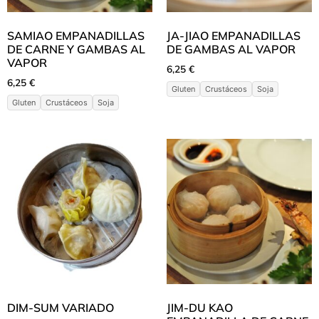
SAMIAO EMPANADILLAS
JA-JIAO EMPANADILLAS
DE CARNE Y GAMBAS AL
DE GAMBAS AL VAPOR
VAPOR
6,25
€
6,25
€
Gluten
Crustáceos
Soja
Gluten
Crustáceos
Soja
DIM-SUM VARIADO
JIM-DU KAO