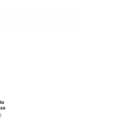
ta
nza
€