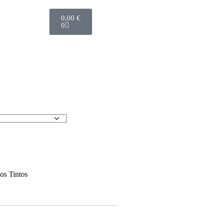
0,00
€
0
os Tintos