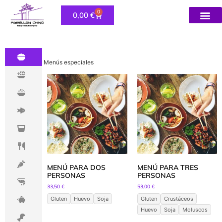
0
0,00
€
Política de 
Menús especiales
MENÚ PARA DOS
MENÚ PARA TRES
PERSONAS
PERSONAS
33,50
€
53,00
€
Gluten
Huevo
Soja
Gluten
Crustáceos
Huevo
Soja
Moluscos