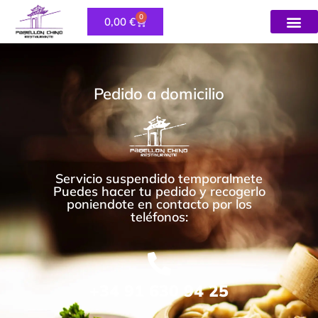
0
0,00
€
Política de 
Pedido a domicilio
Servicio suspendido temporalmete
Puedes hacer tu pedido y recogerlo
poniendote en contacto por los
teléfonos:
+34 91 630 94 25